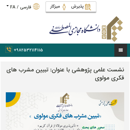
پذیرش
میزکار
فارسي
/
FA
+982532114115
نشست
علمی
پژوهشی
با
عنوان:
تبیین
مشرب
های
فکری
مولوی