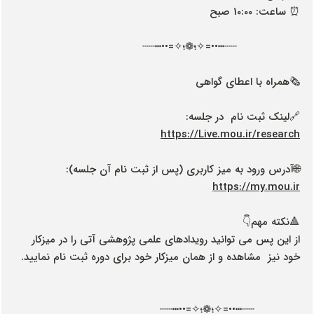
⏰ ساعت: 10:00 صبح
┄┄┅••=✧؛❁؛✧=••┅┄┄
🗞همراه با اعطای گواهی
🔗لینک ثبت نام در جلسه:
https://Live.mou.ir/research
🌐آدرس ورود به میز کاربری (پس از ثبت نام آن جلسه):
https://my.mou.ir
🔺نکته مهم👇
از این پس می توانید رویدادهای علمی پژوهشی آتی را در میزکار
خود نیز مشاهده و از همان میزکار خود برای دوره ثبت نام نمایید.
┄┄┅••=✧؛❁؛✧=••┅┄┄